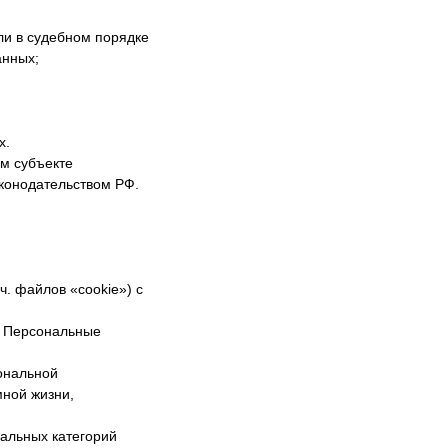
ли в судебном порядке
анных;
х.
ом субъекте
аконодательством РФ.
ч. файлов «cookie») с
м Персональные
ональной
мной жизни,
иальных категорий