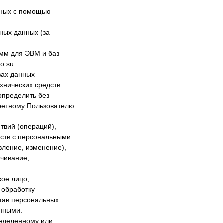
нных с помощью
ных данных (за
амм для ЭВМ и баз
o.su.
зах данных
нических средств.
определить без
ретному Пользователю
твий (операций),
дств с персональными
вление, изменение),
ичивание,
кое лицо,
 обработку
тав персональных
анными.
ределенному или