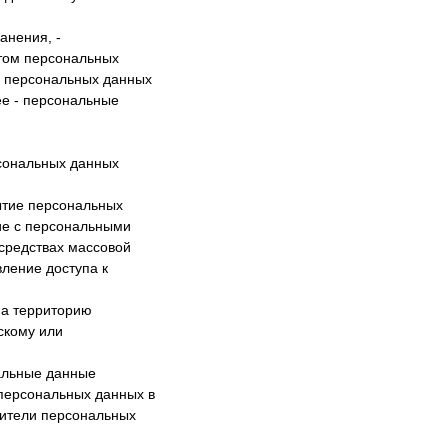
анения, -
ктом персональных
м персональных данных
ее - персональные
рсональных данных
ытие персональных
ие с персональными
 средствах массовой
ление доступа к
на территорию
скому или
нальные данные
персональных данных в
сители персональных