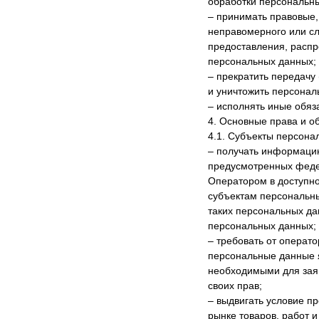
обработки персональн
– принимать правовые,
неправомерного или сл
предоставления, распр
персональных данных;
– прекратить передачу
и уничтожить персонал
– исполнять иные обяз
4. Основные права и о
4.1. Субъекты персона
– получать информацию
предусмотренных феде
Оператором в доступно
субъектам персональны
таких персональных да
персональных данных;
– требовать от операт
персональные данные 
необходимыми для зая
своих прав;
– выдвигать условие п
рынке товаров, работ и 