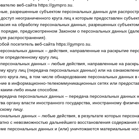
ателю веб-сайта https://gympro.su.
ные, разрешенные субъектом персональных данных для распростр
доступ неограниченного круга лиц к которым предоставлен субъе
ласия на обработку персональных данных, разрешенных субъекто
 порядке, предусмотренном Законом о персональных данных (дал
для распространения).
юбой посетитель веб-сайта https://gympro.su.
персональных данных – действия, направленные на раскрытие пе
и определенному кругу лиц.
 персональных данных – любые действия, направленные на раскр
у кругу лиц (передача персональных данных) или на ознакомлен
го круга лиц, в том числе обнародование персональных данных в
ие в информационно-телекоммуникационных сетях или предостав
каким-либо иным способом.
передача персональных данных – передача персональных данных 
тва органу власти иностранного государства, иностранному физиче
скому лицу.
сональных данных – любые действия, в результате которых персо
ратно с невозможностью дальнейшего восстановления содержания 
ме персональных данных и (или) уничтожаются материальные но