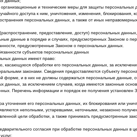
ых данных;
 организационные и технические меры для защиты персональных 
учайного доступа к ним, уничтожения, изменения, блокирования, к
остранения персональных данных, а также от иных неправомерных
 (распространение, предоставление, доступ) персональных данных,
ьные данные в порядке и случаях, предусмотренных Законом о пе
анности, предусмотренные Законом о персональных данных.
бязанности субъектов персональных данных
льных данных имеют право:
, касающуюся обработки его персональных данных, за исключени
ральными законами. Сведения предоставляются субъекту персон
й форме, и в них не должны содержаться персональные данные, о
х данных, за исключением случаев, когда имеются законные осно
нных. Перечень информации и порядок ее получения установлен 
ора уточнения его персональных данных, их блокирования или унич
являются неполными, устаревшими, неточными, незаконно получе
вленной цели обработки, а также принимать предусмотренные зак
редварительного согласия при обработке персональных данных в ц
услуг;