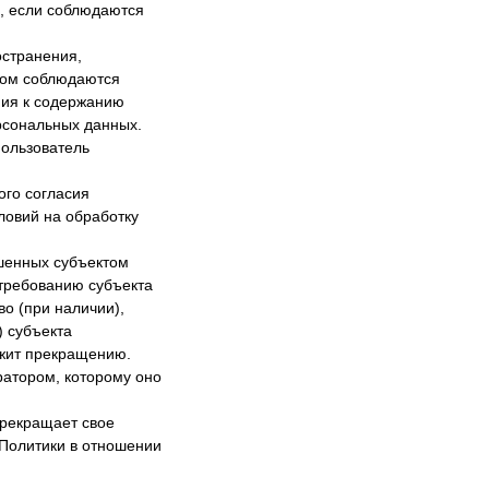
я, если соблюдаются
остранения,
этом соблюдаются
ания к содержанию
рсональных данных.
Пользователь
ого согласия
ловий на обработку
ешенных субъектом
требованию субъекта
о (при наличии),
 субъекта
ежит прекращению.
ратором, которому оно
прекращает свое
 Политики в отношении