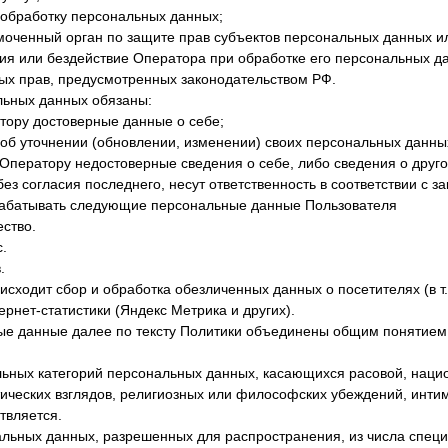
а обработку персональных данных;
моченный орган по защите прав субъектов персональных данных и
я или бездействие Оператора при обработке его персональных д
ых прав, предусмотренных законодательством РФ.
льных данных обязаны:
тору достоверные данные о себе;
об уточнении (обновлении, изменении) своих персональных данны
 Оператору недостоверные сведения о себе, либо сведения о друг
з согласия последнего, несут ответственность в соответствии с з
рабатывать следующие персональные данные Пользователя
ество.
.
.
оисходит сбор и обработка обезличенных данных о посетителях (в т.
рнет-статистики (Яндекс Метрика и других).
ые данные далее по тексту Политики объединены общим понятие
льных категорий персональных данных, касающихся расовой, наци
ических взглядов, религиозных или философских убеждений, инти
твляется.
альных данных, разрешенных для распространения, из числа спец