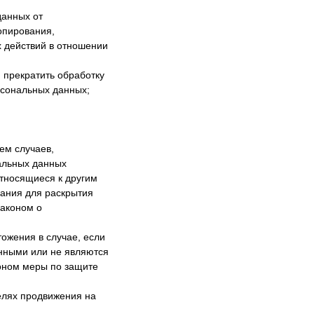
данных от
опирования,
 действий в отношении
 прекратить обработку
рсональных данных;
ем случаев,
альных данных
тносящиеся к другим
вания для раскрытия
Законом о
тожения в случае, если
нными или не являются
оном меры по защите
елях продвижения на