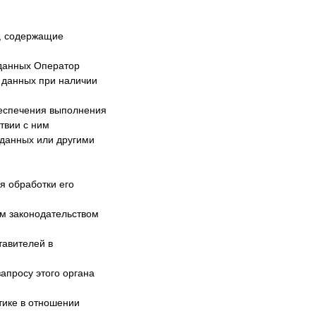
ы, содержащие
 данных Оператор
 данных при наличии
беспечения выполнения
твии с ним
данных или другими
я обработки его
им законодательством
тавителей в
апросу этого органа
тике в отношении