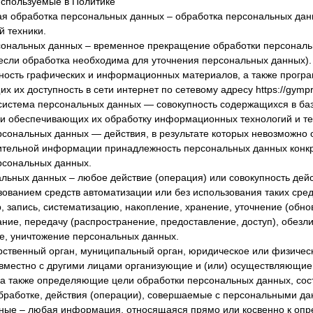
используемые в Политике
ная обработка персональных данных – обработка персональных да
й техники.
сональных данных – временное прекращение обработки персональ
если обработка необходима для уточнения персональных данных).
упность графических и информационных материалов, а также прогр
 их доступность в сети интернет по сетевому адресу https://gympr
система персональных данных — совокупность содержащихся в ба
и обеспечивающих их обработку информационных технологий и тех
рсональных данных — действия, в результате которых невозможно 
ительной информации принадлежность персональных данных конк
рсональных данных.
альных данных – любое действие (операция) или совокупность дейс
ованием средств автоматизации или без использования таких сре
, запись, систематизацию, накопление, хранение, уточнение (обно
ание, передачу (распространение, предоставление, доступ), обезл
е, уничтожение персональных данных.
арственный орган, муниципальный орган, юридическое или физичес
вместно с другими лицами организующие и (или) осуществляющие
 а также определяющие цели обработки персональных данных, сос
бработке, действия (операции), совершаемые с персональными д
нные – любая информация, относящаяся прямо или косвенно к оп