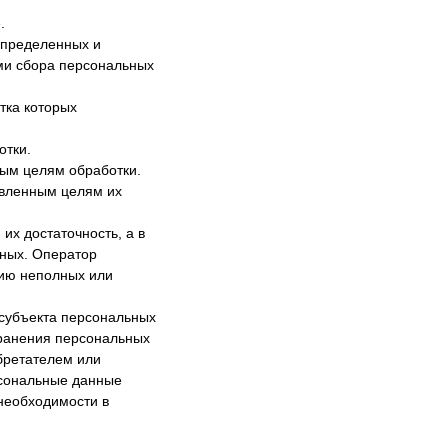
.
определенных и
ми сбора персональных
тка которых
отки.
ым целям обработки.
явленным целям их
их достаточность, а в
нных. Оператор
нию неполных или
субъекта персональных
хранения персональных
бретателем или
рсональные данные
необходимости в