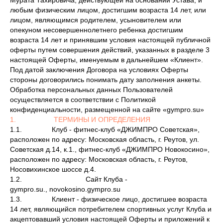
Мурата Тахировича, действующей на основании Устава, и
любым физическим лицом, достигшим возраста 14 лет, или
лицом, являющимся родителем, усыновителем или
опекуном несовершеннолетнего ребенка достигшим
возраста 14 лет и принявшим условия настоящей публичной
оферты путем совершения действий, указанных в разделе 3
настоящей Оферты, именуемым в дальнейшем «Клиент».
Под датой заключения Договора на условиях Оферты
стороны договорились понимать дату заполнения анкеты.
Обработка персональных данных Пользователей
осуществляется в соответствии с Политикой
конфиденциальности, размещенной на сайте «gympro.su»
1. ТЕРМИНЫ И ОПРЕДЕЛЕНИЯ
1.1. Клуб - фитнес-клуб «ДЖИМПРО Советская»,
расположен по адресу: Московская область, г. Реутов, ул.
Советская д.14, к.1., фитнес-клуб «ДЖИМПРО Новокосино»,
расположен по адресу: Московская область, г. Реутов,
Носовихинское шоссе д.4.
1.2. Сайт Клуба -
gympro.su., novokosino.gympro.su
1.3. Клиент - физическое лицо, достигшее возраста
14 лет, являющийся потребителем спортивных услуг Клуба и
акцептовавший условия настоящей Оферты и приложений к